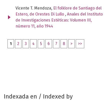
Vicente T. Mendoza,
El folklore de Santiago del
Estero, de Orestes Di Lullo
,
Anales del Instituto
de Investigaciones Estéticas: Volumen III,
número 11, año 1944
1
2
3
4
5
6
7
8
>
>>
Indexada en / Indexed by