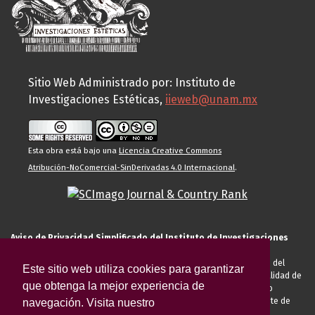
Sitio Web Administrado por: Instituto de
Investigaciones Estéticas,
iieweb@unam.mx
Esta obra está bajo una
Licencia Creative Commons
Atribución-NoComercial-SinDerivadas 4.0 Internacional
.
Aviso de Privacidad Simplificado del Instituto de Investigaciones
Estéticas de la UNAM
El Instituto de Investigaciones Estéticas de la UNAM, es responsable del
Este sitio web utiliza cookies para garantizar
tratamiento de sus datos personales para el registro de usted en calidad de
que obtenga la mejor experiencia de
alumno, docente, personal de la entidad académica, conferencista o
invitado externo (nacional o extranjero), visitante, proveedor o cliente de
navegación. Visita nuestro
servicios universitarios. Para cumplir las finalidades necesarias