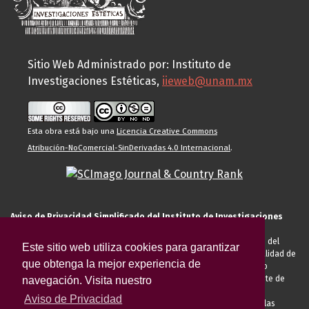
Sitio Web Administrado por: Instituto de
Investigaciones Estéticas,
iieweb@unam.mx
Esta obra está bajo una
Licencia Creative Commons
Atribución-NoComercial-SinDerivadas 4.0 Internacional
.
Aviso de Privacidad Simplificado del Instituto de Investigaciones
Estéticas de la UNAM
El Instituto de Investigaciones Estéticas de la UNAM, es responsable del
Este sitio web utiliza cookies para garantizar
tratamiento de sus datos personales para el registro de usted en calidad de
que obtenga la mejor experiencia de
alumno, docente, personal de la entidad académica, conferencista o
invitado externo (nacional o extranjero), visitante, proveedor o cliente de
navegación. Visita nuestro
servicios universitarios. Para cumplir las finalidades necesarias
Aviso de Privacidad
anteriormente descritas u otras aquellas exigidas legalmente o por las