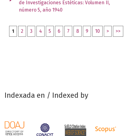
de Investigaciones Estéticas: Volumen II,
número 5, año 1940
1
2
3
4
5
6
7
8
9
10
>
>>
Indexada en / Indexed by