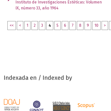
Instituto de Investigaciones Estéticas: Volumen
IX, número 33, año 1964
<<
<
1
2
3
4
5
6
7
8
9
10
>
Indexada en / Indexed by