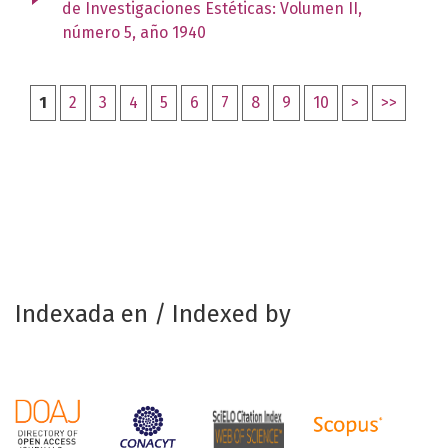
de Investigaciones Estéticas: Volumen II,
número 5, año 1940
1
2
3
4
5
6
7
8
9
10
>
>>
Indexada en / Indexed by