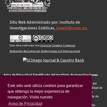
Sitio Web Administrado por: Instituto de
Investigaciones Estéticas,
iieweb@unam.mx
Esta obra está bajo una
Licencia Creative Commons
Atribución-NoComercial-SinDerivadas 4.0 Internacional
.
Aviso de Privacidad Simplificado del Instituto de Investigaciones
Estéticas de la UNAM
El Instituto de Investigaciones Estéticas de la UNAM, es responsable del
Este sitio web utiliza cookies para garantizar
tratamiento de sus datos personales para el registro de usted en calidad de
que obtenga la mejor experiencia de
alumno, docente, personal de la entidad académica, conferencista o
invitado externo (nacional o extranjero), visitante, proveedor o cliente de
navegación. Visita nuestro
servicios universitarios. Para cumplir las finalidades necesarias
Aviso de Privacidad
anteriormente descritas u otras aquellas exigidas legalmente o por las