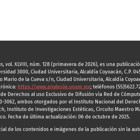
as
, vol. XLVIII, núm. 128 (primavera de 2026), es una publicac
idad 3000, Ciudad Universitaria, Alcaldía Coyoacán, C.P. 0451
o Mario de la Cueva s/n, Ciudad Universitaria, Alcaldía Coyoa
trónica:
https://www.analesiie.unam.mx
; teléfonos (55)5622.
a de Derechos al uso Exclusivo de Difusión vía Red de Cómp
70-3062, ambos otorgados por el Instituto Nacional del Derec
h, Instituto de Investigaciones Estéticas, Circuito Maestro M
co. Fecha de última actualización: 06 de octubre de 2025.
al de los contenidos e imágenes de la publicación sin la auto