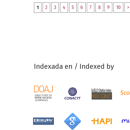
1
2
3
4
5
6
7
8
9
10
>
Indexada en / Indexed by