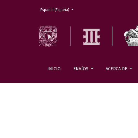
Cambiar el idioma. El actual es:
Español (España)
INICIO
ENVÍOS
ACERCA DE