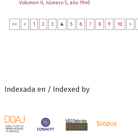
Volumen II, número 5, año 1940
<<
<
1
2
3
4
5
6
7
8
9
10
>
Indexada en / Indexed by