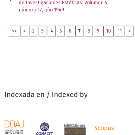
de Investigaciones Estéticas: Volumen V,
número 17, año 1949
<<
<
2
3
4
5
6
7
8
9
10
11
>
Indexada en / Indexed by