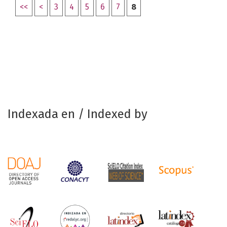
<<
<
3
4
5
6
7
8
Indexada en / Indexed by