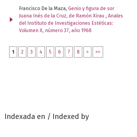
Francisco De la Maza,
Genio y figura de sor
Juana Inés de la Cruz, de Ramón Xirau
,
Anales
del Instituto de Investigaciones Estéticas:
Volumen X, número 37, año 1968
1
2
3
4
5
6
7
8
>
>>
Indexada en / Indexed by