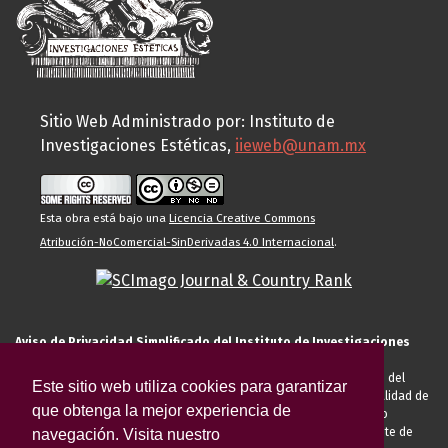
Sitio Web Administrado por: Instituto de
Investigaciones Estéticas,
iieweb@unam.mx
Esta obra está bajo una
Licencia Creative Commons
Atribución-NoComercial-SinDerivadas 4.0 Internacional
.
Aviso de Privacidad Simplificado del Instituto de Investigaciones
Estéticas de la UNAM
El Instituto de Investigaciones Estéticas de la UNAM, es responsable del
Este sitio web utiliza cookies para garantizar
tratamiento de sus datos personales para el registro de usted en calidad de
que obtenga la mejor experiencia de
alumno, docente, personal de la entidad académica, conferencista o
invitado externo (nacional o extranjero), visitante, proveedor o cliente de
navegación. Visita nuestro