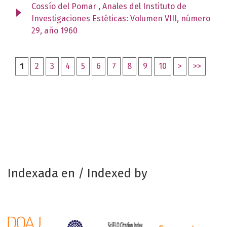
Cossío del Pomar
,
Anales del Instituto de
Investigaciones Estéticas: Volumen VIII, número
29, año 1960
1
2
3
4
5
6
7
8
9
10
>
>>
Indexada en / Indexed by