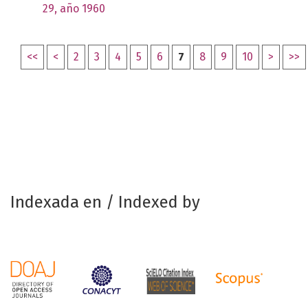
29, año 1960
<<
<
2
3
4
5
6
7
8
9
10
>
>>
Indexada en / Indexed by