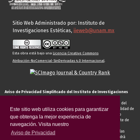
Sitio Web Administrado por: Instituto de
Investigaciones Estéticas,
iieweb@unam.mx
Esta obra está bajo una
Licencia Creative Commons
Atribución-NoComercial-SinDerivadas 4.0 Internacional
.
Aviso de Privacidad Simplificado del Instituto de Investigaciones
Estéticas de la UNAM
El Instituto de Investigaciones Estéticas de la UNAM, es responsable del
Este sitio web utiliza cookies para garantizar
tratamiento de sus datos personales para el registro de usted en calidad de
alumno, docente, personal de la entidad académica, conferencista o
que obtenga la mejor experiencia de
invitado externo (nacional o extranjero), visitante, proveedor o cliente de
navegación. Visita nuestro
servicios universitarios. Para cumplir las finalidades necesarias
anteriormente descritas u otras aquellas exigidas legalmente o por las
Aviso de Privacidad
autoridades competentes podrá transferir sus datos personales. Podrá