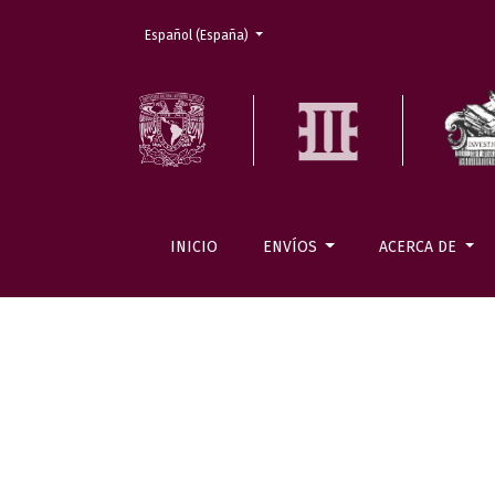
Cambiar el idioma. El actual es:
Español (España)
INICIO
ENVÍOS
ACERCA DE