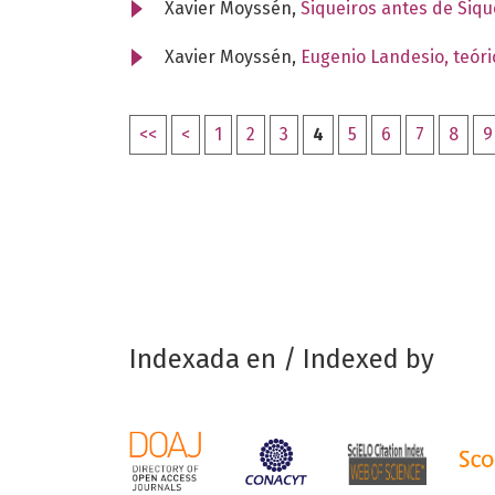
Xavier Moyssén,
Siqueiros antes de Siq
Xavier Moyssén,
Eugenio Landesio, teóric
<<
<
1
2
3
4
5
6
7
8
9
Indexada en / Indexed by