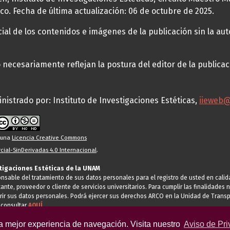
co. Fecha de última actualización: 06 de octubre de 2025.
al de los contenidos e imágenes de la publicación sin la auto
necesariamente reflejan la postura del editor de la publica
nistrado por: Instituto de Investigaciones Estéticas,
iieweb
o una
Licencia Creative Commons
ial-SinDerivadas 4.0 Internacional
.
stigaciones Estéticas de la UNAM
ponsable del tratamiento de sus datos personales para el registro de usted en cal
tante, proveedor o cliente de servicios universitarios. Para cumplir las finalidade
rir sus datos personales. Podrá ejercer sus derechos ARCO en la Unidad de Transp
 consultar
AQUÍ
la mejor experiencia de navegación. Visita nuestro
Aviso de Pri