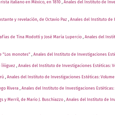
rista italiano en México, en 1810
,
Anales del Instituto de Inv
nstante y revelación, de Octavio Paz
,
Anales del Instituto de 
afías de Tina Modotti y José María Lupercio
,
Anales del Inst
de "Los monotes"
,
Anales del Instituto de Investigaciones Est
o Íñiguez
,
Anales del Instituto de Investigaciones Estéticas: 
erú
,
Anales del Instituto de Investigaciones Estéticas: Volume
ego Rivera
,
Anales del Instituto de Investigaciones Estética
gs y Merril, de Mario J. Buschiazzo
,
Anales del Instituto de In