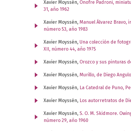
Xavier Moyssén,
Onofre Padroni, miniatu
31, año 1962
Xavier Moyssén,
Manuel Álvarez Bravo, i
número 53, año 1983
Xavier Moyssén,
Una colección de fotogr
XII, número 44, año 1975
Xavier Moyssén,
Orozco y sus pinturas 
Xavier Moyssén,
Murillo, de Diego Angul
Xavier Moyssén,
La Catedral de Puno, P
Xavier Moyssén,
Los autorretratos de Di
Xavier Moyssén,
S. O. M. Skidmore. Owin
número 29, año 1960