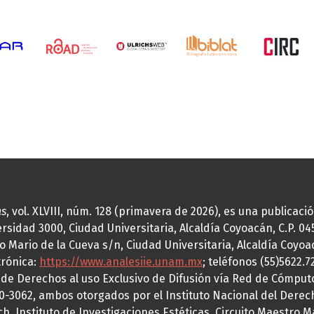
as
, vol. XLVIII, núm. 128 (primavera de 2026), es una publicac
idad 3000, Ciudad Universitaria, Alcaldía Coyoacán, C.P. 0451
o Mario de la Cueva s/n, Ciudad Universitaria, Alcaldía Coyoa
trónica:
https://www.analesiie.unam.mx
; teléfonos (55)5622.
a de Derechos al uso Exclusivo de Difusión vía Red de Cómp
70-3062, ambos otorgados por el Instituto Nacional del Derec
h, Instituto de Investigaciones Estéticas, Circuito Maestro M