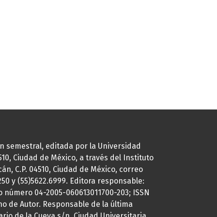
ión semestral, editada por la Universidad
0, Ciudad de México, a través del Instituto
cán, C.P. 04510, Ciudad de México, correo
7250 y (55)5622.6999. Editora responsable:
uto número 04-2005-060613011700-203; ISSN
ho de Autor. Responsable de la última
ario de la Cueva s/n, Ciudad Universitaria,