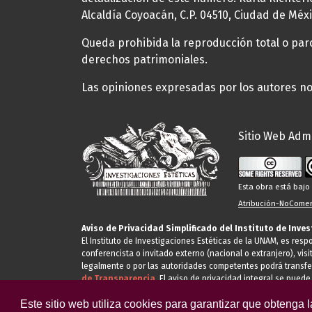
Alcaldía Coyoacán, C.P. 04510, Ciudad de Méxi
Queda prohibida la reproducción total o parci
derechos patrimoniales.
Las opiniones expresadas por los autores no 
Sitio Web Admi
Esta obra está baj
Atribución-NoComerc
Aviso de Privacidad Simplificado del Instituto de Inve
El Instituto de Investigaciones Estéticas de la UNAM, es res
conferencista o invitado externo (nacional o extranjero), visi
legalmente o por las autoridades competentes podrá transfe
de Transparencia.
El aviso de privacidad integral se puede
Este sitio web utiliza cookies para garantizar que obtenga 