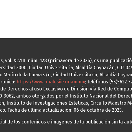
as
, vol. XLVIII, núm. 128 (primavera de 2026), es una publicac
idad 3000, Ciudad Universitaria, Alcaldía Coyoacán, C.P. 0451
o Mario de la Cueva s/n, Ciudad Universitaria, Alcaldía Coyoa
trónica:
https://www.analesiie.unam.mx
; teléfonos (55)5622.
a de Derechos al uso Exclusivo de Difusión vía Red de Cómp
70-3062, ambos otorgados por el Instituto Nacional del Derec
h, Instituto de Investigaciones Estéticas, Circuito Maestro M
co. Fecha de última actualización: 06 de octubre de 2025.
al de los contenidos e imágenes de la publicación sin la auto