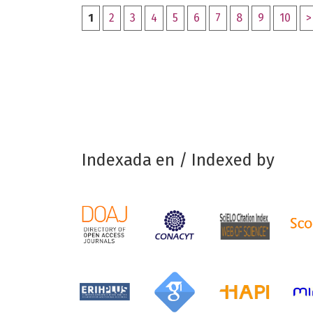
1
2
3
4
5
6
7
8
9
10
>
Indexada en / Indexed by