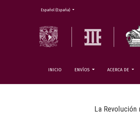
Cambiar el idioma. El actual es:
Español (España)
INICIO
ENVÍOS
ACERCA DE
La Revolución 