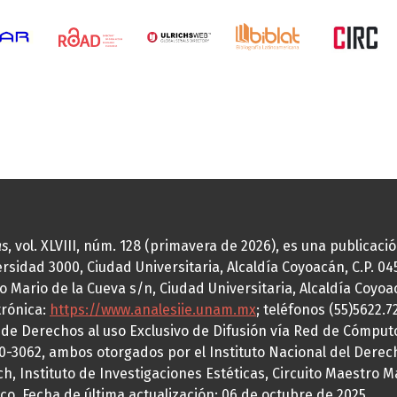
as
, vol. XLVIII, núm. 128 (primavera de 2026), es una publicac
idad 3000, Ciudad Universitaria, Alcaldía Coyoacán, C.P. 0451
o Mario de la Cueva s/n, Ciudad Universitaria, Alcaldía Coyoa
trónica:
https://www.analesiie.unam.mx
; teléfonos (55)5622.
a de Derechos al uso Exclusivo de Difusión vía Red de Cómp
70-3062, ambos otorgados por el Instituto Nacional del Derec
h, Instituto de Investigaciones Estéticas, Circuito Maestro M
co. Fecha de última actualización: 06 de octubre de 2025.