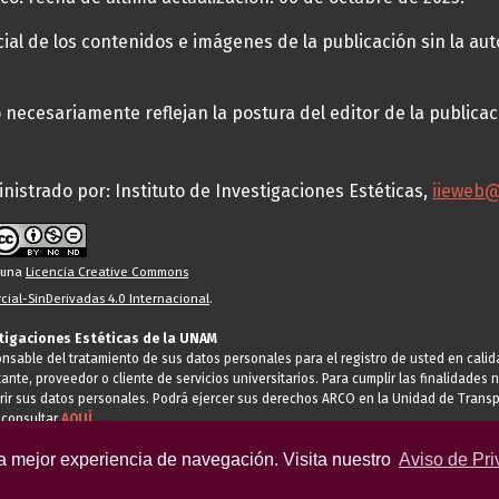
al de los contenidos e imágenes de la publicación sin la auto
necesariamente reflejan la postura del editor de la publica
nistrado por: Instituto de Investigaciones Estéticas,
iieweb
o una
Licencia Creative Commons
ial-SinDerivadas 4.0 Internacional
.
stigaciones Estéticas de la UNAM
ponsable del tratamiento de sus datos personales para el registro de usted en cal
tante, proveedor o cliente de servicios universitarios. Para cumplir las finalidade
rir sus datos personales. Podrá ejercer sus derechos ARCO en la Unidad de Transp
 consultar
AQUÍ
la mejor experiencia de navegación. Visita nuestro
Aviso de Pri