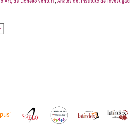
 d'Art, de Lionello Venturi
,
Anales del Instituto de Investigac
>