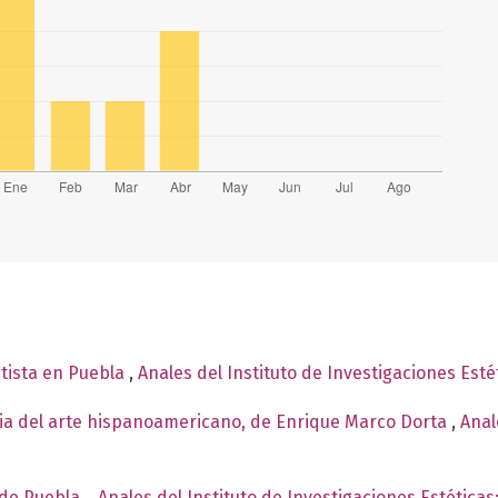
ntista en Puebla
,
Anales del Instituto de Investigaciones Esté
ria del arte hispanoamericano, de Enrique Marco Dorta
,
Anal
 de Puebla.
,
Anales del Instituto de Investigaciones Estéticas