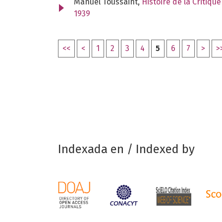
Manuel Toussaint,
Histoire de la Critique
1939
<<
<
1
2
3
4
5
6
7
>
>
Indexada en / Indexed by