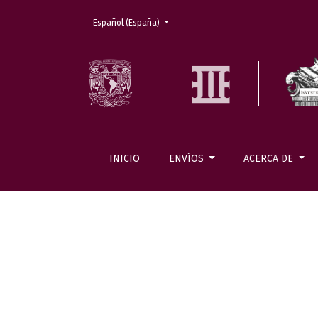
Cambiar el idioma. El actual es:
Español (España)
INICIO
ENVÍOS
ACERCA DE