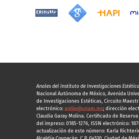
Anales del Instituto de Investigaciones Estétic
Nacional Autónoma de México, Avenida Univers
de Investigaciones Estéticas, Circuito Maestr
electrónico:
anliie@unam.mx
; dirección elec
Claudia Garay Molina. Certificado de Reserv
del impreso: 0185-1276, ISSN electrónico: 18
actualización de este número: Karla Richteric
Alcaldía Coyoacán, C.P. 04510, Ciudad de Méxi