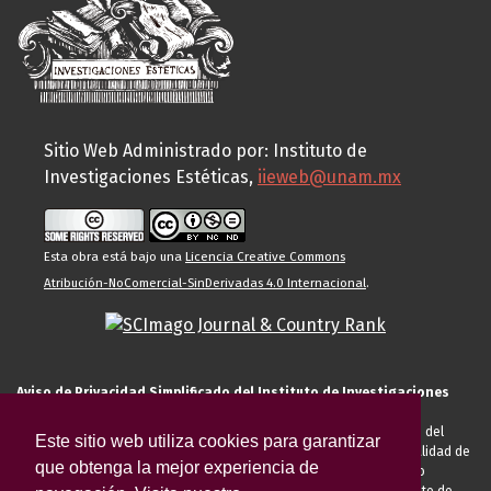
Sitio Web Administrado por: Instituto de
Investigaciones Estéticas,
iieweb@unam.mx
Esta obra está bajo una
Licencia Creative Commons
Atribución-NoComercial-SinDerivadas 4.0 Internacional
.
Aviso de Privacidad Simplificado del Instituto de Investigaciones
Estéticas de la UNAM
El Instituto de Investigaciones Estéticas de la UNAM, es responsable del
Este sitio web utiliza cookies para garantizar
tratamiento de sus datos personales para el registro de usted en calidad de
que obtenga la mejor experiencia de
alumno, docente, personal de la entidad académica, conferencista o