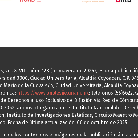
as
, vol. XLVIII, núm. 128 (primavera de 2026), es una publicac
idad 3000, Ciudad Universitaria, Alcaldía Coyoacán, C.P. 0451
o Mario de la Cueva s/n, Ciudad Universitaria, Alcaldía Coyoa
trónica:
https://www.analesiie.unam.mx
; teléfonos (55)5622.
a de Derechos al uso Exclusivo de Difusión vía Red de Cómp
70-3062, ambos otorgados por el Instituto Nacional del Derec
h, Instituto de Investigaciones Estéticas, Circuito Maestro M
co. Fecha de última actualización: 06 de octubre de 2025.
al de los contenidos e imágenes de la publicación sin la auto