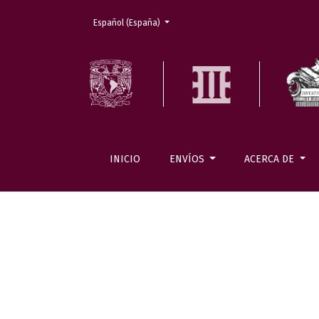
Cambiar el idioma. El actual es:
Español (España)
INICIO
ENVÍOS
ACERCA DE