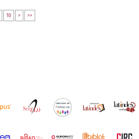
10
>
>>