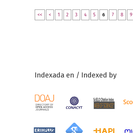
<<
<
1
2
3
4
5
6
7
8
9
Indexada en / Indexed by