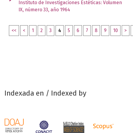
Instituto de Investigaciones Estéticas: Volumen
IX, número 33, año 1964
<<
<
1
2
3
4
5
6
7
8
9
10
>
Indexada en / Indexed by