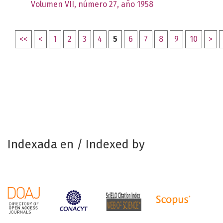
Volumen VII, número 27, año 1958
<<
<
1
2
3
4
5
6
7
8
9
10
>
Indexada en / Indexed by