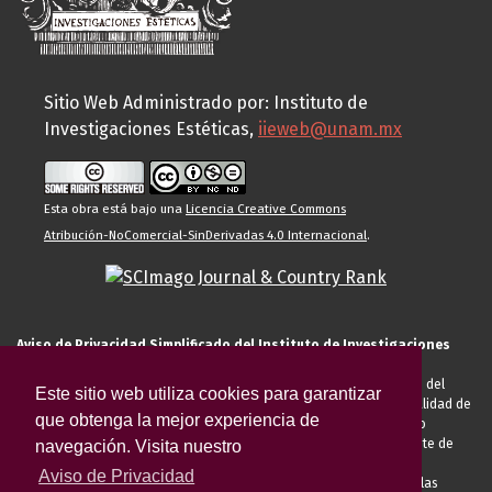
Sitio Web Administrado por: Instituto de
Investigaciones Estéticas,
iieweb@unam.mx
Esta obra está bajo una
Licencia Creative Commons
Atribución-NoComercial-SinDerivadas 4.0 Internacional
.
Aviso de Privacidad Simplificado del Instituto de Investigaciones
Estéticas de la UNAM
El Instituto de Investigaciones Estéticas de la UNAM, es responsable del
Este sitio web utiliza cookies para garantizar
tratamiento de sus datos personales para el registro de usted en calidad de
que obtenga la mejor experiencia de
alumno, docente, personal de la entidad académica, conferencista o
invitado externo (nacional o extranjero), visitante, proveedor o cliente de
navegación. Visita nuestro
servicios universitarios. Para cumplir las finalidades necesarias
Aviso de Privacidad
anteriormente descritas u otras aquellas exigidas legalmente o por las