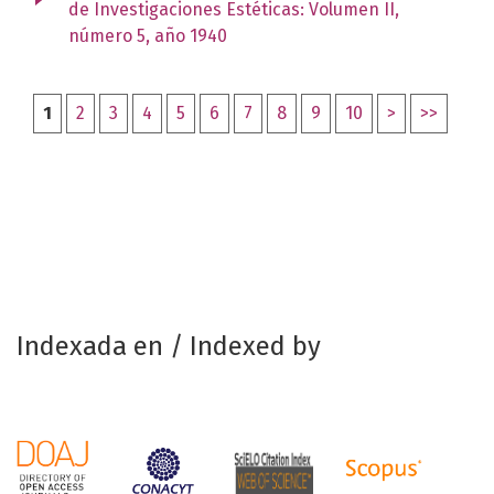
de Investigaciones Estéticas: Volumen II,
número 5, año 1940
1
2
3
4
5
6
7
8
9
10
>
>>
Indexada en / Indexed by