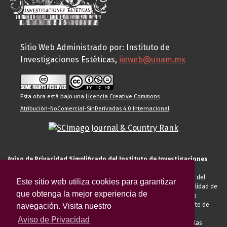
Sitio Web Administrado por: Instituto de
Investigaciones Estéticas,
iieweb@unam.mx
Esta obra está bajo una
Licencia Creative Commons
Atribución-NoComercial-SinDerivadas 4.0 Internacional
.
Aviso de Privacidad Simplificado del Instituto de Investigaciones
Estéticas de la UNAM
El Instituto de Investigaciones Estéticas de la UNAM, es responsable del
Este sitio web utiliza cookies para garantizar
tratamiento de sus datos personales para el registro de usted en calidad de
que obtenga la mejor experiencia de
alumno, docente, personal de la entidad académica, conferencista o
invitado externo (nacional o extranjero), visitante, proveedor o cliente de
navegación. Visita nuestro
servicios universitarios. Para cumplir las finalidades necesarias
Aviso de Privacidad
anteriormente descritas u otras aquellas exigidas legalmente o por las