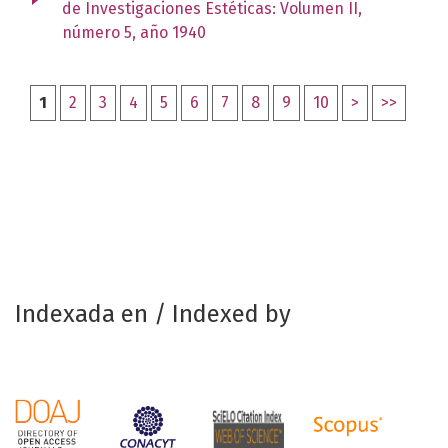
de Investigaciones Estéticas: Volumen II,
número 5, año 1940
1
2
3
4
5
6
7
8
9
10
>
>>
Indexada en / Indexed by