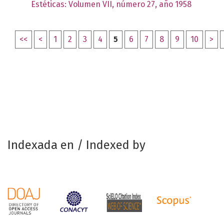
Estéticas: Volumen VII, número 27, año 1958
<<
<
1
2
3
4
5
6
7
8
9
10
>
Indexada en / Indexed by