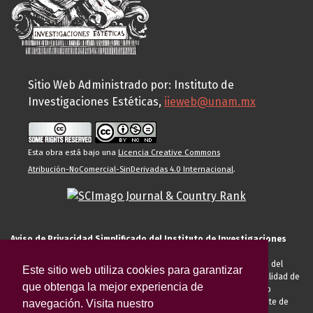
Sitio Web Administrado por: Instituto de
Investigaciones Estéticas,
iieweb@unam.mx
Esta obra está bajo una
Licencia Creative Commons
Atribución-NoComercial-SinDerivadas 4.0 Internacional
.
Aviso de Privacidad Simplificado del Instituto de Investigaciones
Estéticas de la UNAM
El Instituto de Investigaciones Estéticas de la UNAM, es responsable del
Este sitio web utiliza cookies para garantizar
tratamiento de sus datos personales para el registro de usted en calidad de
que obtenga la mejor experiencia de
alumno, docente, personal de la entidad académica, conferencista o
invitado externo (nacional o extranjero), visitante, proveedor o cliente de
navegación. Visita nuestro