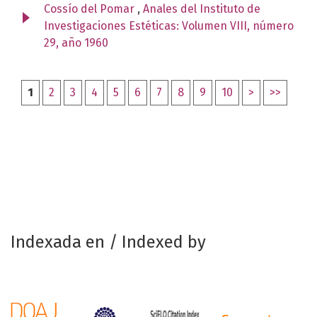
Cossío del Pomar
,
Anales del Instituto de
Investigaciones Estéticas: Volumen VIII, número
29, año 1960
1
2
3
4
5
6
7
8
9
10
>
>>
Indexada en / Indexed by