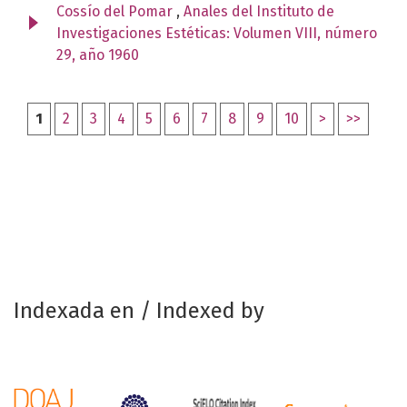
Cossío del Pomar
,
Anales del Instituto de
Investigaciones Estéticas: Volumen VIII, número
29, año 1960
1
2
3
4
5
6
7
8
9
10
>
>>
Indexada en / Indexed by