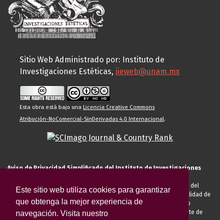
Sitio Web Administrado por: Instituto de
Investigaciones Estéticas,
iieweb@unam.mx
Esta obra está bajo una
Licencia Creative Commons
Atribución-NoComercial-SinDerivadas 4.0 Internacional
.
Aviso de Privacidad Simplificado del Instituto de Investigaciones
Estéticas de la UNAM
El Instituto de Investigaciones Estéticas de la UNAM, es responsable del
Este sitio web utiliza cookies para garantizar
tratamiento de sus datos personales para el registro de usted en calidad de
que obtenga la mejor experiencia de
alumno, docente, personal de la entidad académica, conferencista o
invitado externo (nacional o extranjero), visitante, proveedor o cliente de
navegación. Visita nuestro