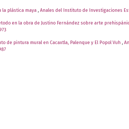
n la plástica maya
,
Anales del Instituto de Investigaciones Es
étodo en la obra de Justino Fernández sobre arte prehispán
973
to de pintura mural en Cacaxtla, Palenque y El Popol Vuh
,
An
987