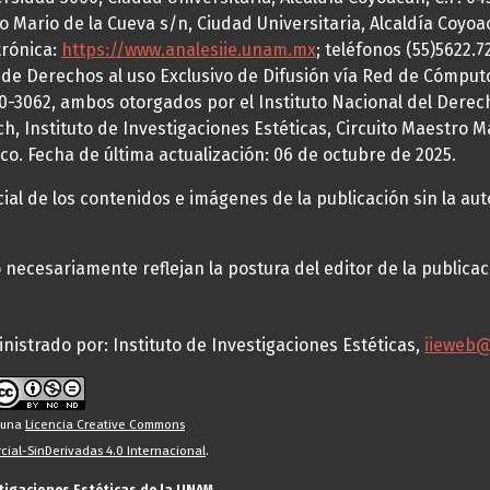
o Mario de la Cueva s/n, Ciudad Universitaria, Alcaldía Coyoa
trónica:
https://www.analesiie.unam.mx
; teléfonos (55)5622.
a de Derechos al uso Exclusivo de Difusión vía Red de Cómp
70-3062, ambos otorgados por el Instituto Nacional del Derec
h, Instituto de Investigaciones Estéticas, Circuito Maestro M
co. Fecha de última actualización: 06 de octubre de 2025.
al de los contenidos e imágenes de la publicación sin la auto
necesariamente reflejan la postura del editor de la publica
nistrado por: Instituto de Investigaciones Estéticas,
iieweb
o una
Licencia Creative Commons
ial-SinDerivadas 4.0 Internacional
.
stigaciones Estéticas de la UNAM