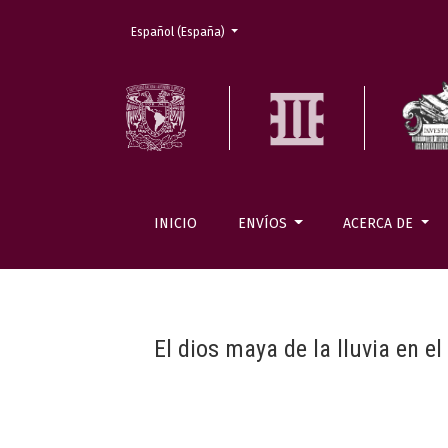
Cambiar el idioma. El actual es:
Español (España)
INICIO
ENVÍOS
ACERCA DE
El dios maya de la lluvia en e