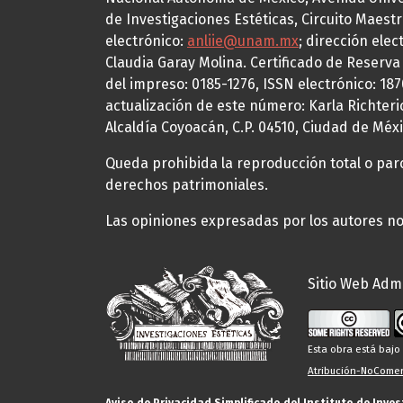
de Investigaciones Estéticas, Circuito Maestr
electrónico:
anliie@unam.mx
; dirección elec
Claudia Garay Molina. Certificado de Reserv
del impreso: 0185-1276, ISSN electrónico: 18
actualización de este número: Karla Richteric
Alcaldía Coyoacán, C.P. 04510, Ciudad de Méxi
Queda prohibida la reproducción total o parci
derechos patrimoniales.
Las opiniones expresadas por los autores no 
Sitio Web Admi
Esta obra está baj
Atribución-NoComerc
Aviso de Privacidad Simplificado del Instituto de Inve