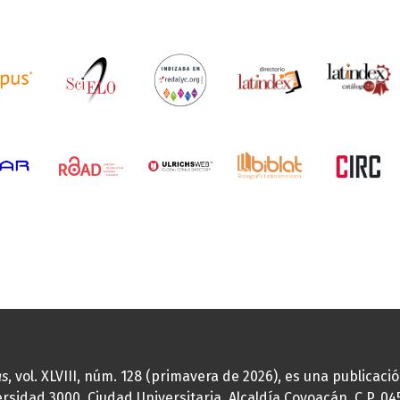
as
, vol. XLVIII, núm. 128 (primavera de 2026), es una publicac
idad 3000, Ciudad Universitaria, Alcaldía Coyoacán, C.P. 0451