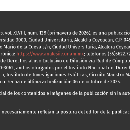
as
, vol. XLVIII, núm. 128 (primavera de 2026), es una publicac
idad 3000, Ciudad Universitaria, Alcaldía Coyoacán, C.P. 0451
o Mario de la Cueva s/n, Ciudad Universitaria, Alcaldía Coyoa
trónica:
https://www.analesiie.unam.mx
; teléfonos (55)5622.
a de Derechos al uso Exclusivo de Difusión vía Red de Cómp
70-3062, ambos otorgados por el Instituto Nacional del Derec
h, Instituto de Investigaciones Estéticas, Circuito Maestro M
co. Fecha de última actualización: 06 de octubre de 2025.
al de los contenidos e imágenes de la publicación sin la auto
necesariamente reflejan la postura del editor de la publica