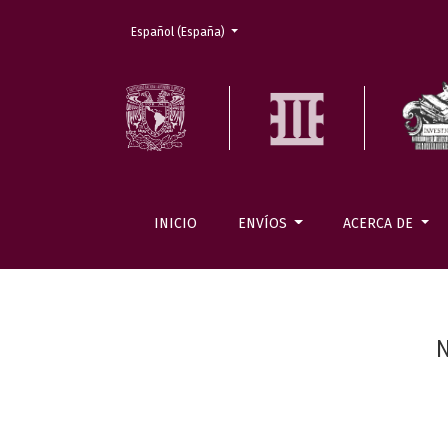
Cambiar el idioma. El actual es:
Español (España)
INICIO
ENVÍOS
ACERCA DE
N