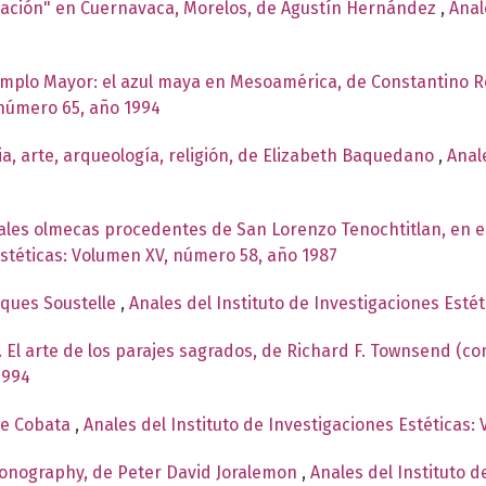
tación" en Cuernavaca, Morelos, de Agustín Hernández
,
Anal
plo Mayor: el azul maya en Mesoamérica, de Constantino R
 número 65, año 1994
ria, arte, arqueología, religión, de Elizabeth Baquedano
,
Anal
ales olmecas procedentes de San Lorenzo Tenochtitlan, en 
Estéticas: Volumen XV, número 58, año 1987
cques Soustelle
,
Anales del Instituto de Investigaciones Esté
 El arte de los parajes sagrados, de Richard F. Townsend (c
1994
de Cobata
,
Anales del Instituto de Investigaciones Estéticas:
conography, de Peter David Joralemon
,
Anales del Instituto d