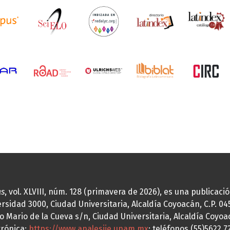
as
, vol. XLVIII, núm. 128 (primavera de 2026), es una publicac
idad 3000, Ciudad Universitaria, Alcaldía Coyoacán, C.P. 0451
o Mario de la Cueva s/n, Ciudad Universitaria, Alcaldía Coyoa
trónica:
https://www.analesiie.unam.mx
; teléfonos (55)5622.