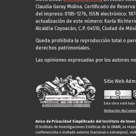
Claudia Garay Molina. Certificado de Reserv
del impreso: 0185-1276, ISSN electrónico: 18
actualización de este número: Karla Richteric
Alcaldía Coyoacán, C.P. 04510, Ciudad de Méxi
Queda prohibida la reproducción total o parci
derechos patrimoniales.
Las opiniones expresadas por los autores no 
Sitio Web Admi
Esta obra está baj
Atribución-NoComerc
Aviso de Privacidad Simplificado del Instituto de Inve
El Instituto de Investigaciones Estéticas de la UNAM, es res
conferencista o invitado externo (nacional o extranjero), visi