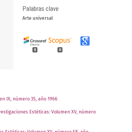
Palabras clave
Arte universal
0
0
men IX, número 35, año 1966
nvestigaciones Estéticas: Volumen XV, número
nes Estéticas: Volumen XV, número 58, año