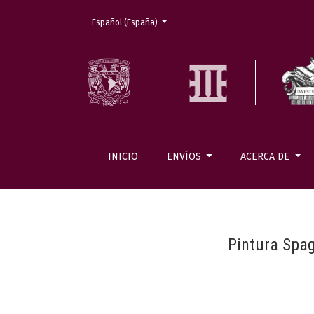
Cambiar el idioma. El actual es:
Español (España)
INICIO
ENVÍOS
ACERCA DE
Pintura Spag