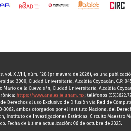
as
, vol. XLVIII, núm. 128 (primavera de 2026), es una publicac
idad 3000, Ciudad Universitaria, Alcaldía Coyoacán, C.P. 0451
o Mario de la Cueva s/n, Ciudad Universitaria, Alcaldía Coyoa
trónica:
https://www.analesiie.unam.mx
; teléfonos (55)5622.
a de Derechos al uso Exclusivo de Difusión vía Red de Cómp
70-3062, ambos otorgados por el Instituto Nacional del Derec
h, Instituto de Investigaciones Estéticas, Circuito Maestro M
co. Fecha de última actualización: 06 de octubre de 2025.