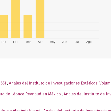
965)
,
Anales del Instituto de Investigaciones Estéticas: Volu
tura de Léonce Reynaud en México
,
Anales del Instituto de I
odo, de Vladimir Kaspé
,
Anales del Instituto de Investigacio