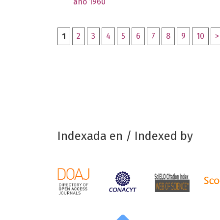
año 1960
1
2
3
4
5
6
7
8
9
10
>
Indexada en / Indexed by