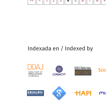
<<
<
1
2
3
4
5
6
7
8
9
Indexada en / Indexed by