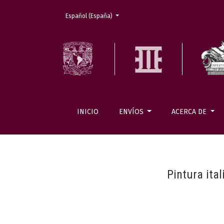
Cambiar el idioma. El actual es:
Español (España)
INICIO
ENVÍOS
ACERCA DE
Pintura ita