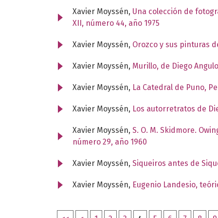
Xavier Moyssén,
Una colección de fotogr
XII, número 44, año 1975
Xavier Moyssén,
Orozco y sus pinturas 
Xavier Moyssén,
Murillo, de Diego Angul
Xavier Moyssén,
La Catedral de Puno, P
Xavier Moyssén,
Los autorretratos de Di
Xavier Moyssén,
S. O. M. Skidmore. Owin
número 29, año 1960
Xavier Moyssén,
Siqueiros antes de Siq
Xavier Moyssén,
Eugenio Landesio, teóric