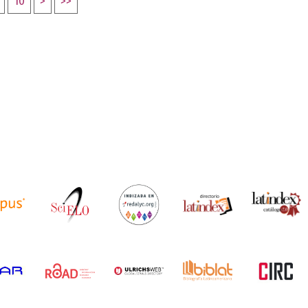
10
>
>>