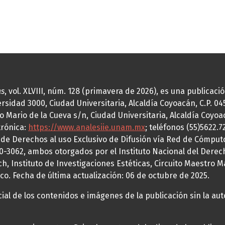
as
, vol. XLVIII, núm. 128 (primavera de 2026), es una publicac
idad 3000, Ciudad Universitaria, Alcaldía Coyoacán, C.P. 0451
o Mario de la Cueva s/n, Ciudad Universitaria, Alcaldía Coyoa
trónica:
https://www.analesiie.unam.mx
; teléfonos (55)5622.
a de Derechos al uso Exclusivo de Difusión vía Red de Cómp
70-3062, ambos otorgados por el Instituto Nacional del Derec
h, Instituto de Investigaciones Estéticas, Circuito Maestro M
co. Fecha de última actualización: 06 de octubre de 2025.
al de los contenidos e imágenes de la publicación sin la auto