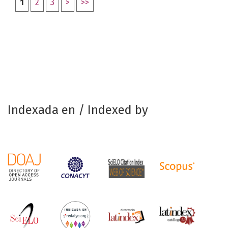
1
2
3
>
>>
Indexada en / Indexed by