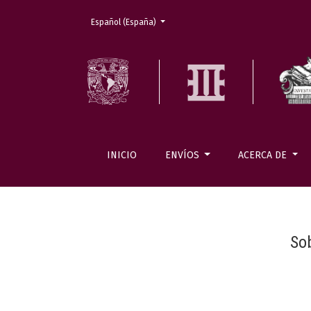
Cambiar el idioma. El actual es:
Español (España)
INICIO
ENVÍOS
ACERCA DE
So