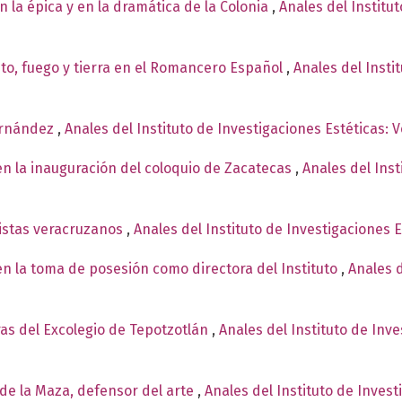
n la épica y en la dramática de la Colonia
,
Anales del Institu
nto, fuego y tierra en el Romancero Español
,
Anales del Insti
ernández
,
Anales del Instituto de Investigaciones Estéticas: 
en la inauguración del coloquio de Zacatecas
,
Anales del Inst
istas veracruzanos
,
Anales del Instituto de Investigaciones 
en la toma de posesión como directora del Instituto
,
Anales d
ras del Excolegio de Tepotzotlán
,
Anales del Instituto de Inv
 de la Maza, defensor del arte
,
Anales del Instituto de Inves