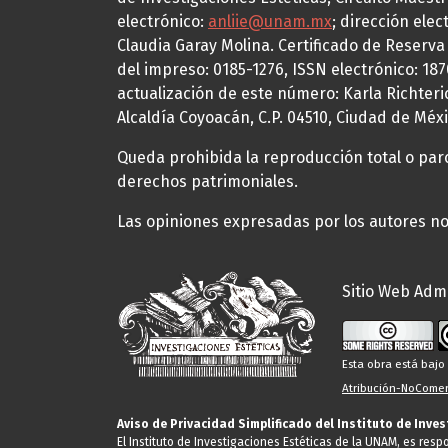
electrónico:
anliie@unam.mx
; dirección elec
Claudia Garay Molina. Certificado de Reserv
del impreso: 0185-1276, ISSN electrónico: 18
actualización de este número: Karla Richteric
Alcaldía Coyoacán, C.P. 04510, Ciudad de Méxi
Queda prohibida la reproducción total o parci
derechos patrimoniales.
Las opiniones expresadas por los autores no 
Sitio Web Admi
Esta obra está baj
Atribución-NoComerc
Aviso de Privacidad Simplificado del Instituto de Inve
El Instituto de Investigaciones Estéticas de la UNAM, es res