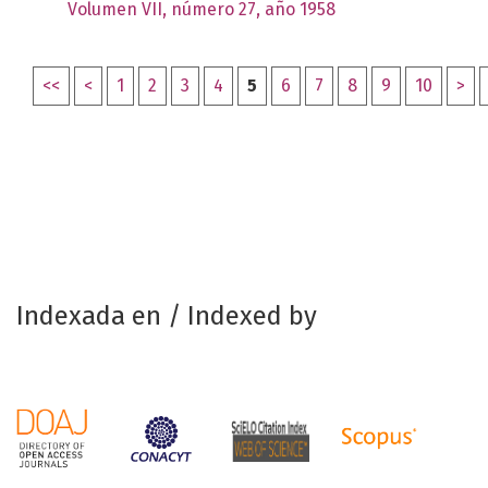
Volumen VII, número 27, año 1958
<<
<
1
2
3
4
5
6
7
8
9
10
>
Indexada en / Indexed by