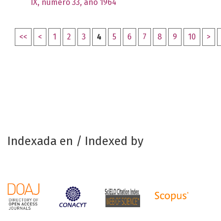
IX, número 33, año 1964
<<
<
1
2
3
4
5
6
7
8
9
10
>
Indexada en / Indexed by