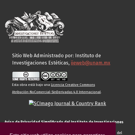
Sitio Web Administrado por: Instituto de
Investigaciones Estéticas,
iieweb@unam.mx
Esta obra está bajo una
Licencia Creative Commons
Atribución-NoComercial-SinDerivadas 4.0 Internacional
.
Aviso de Privacidad Simplificado del Instituto de Investigaciones
Estéticas de la UNAM
El Instituto de Investigaciones Estéticas de la UNAM, es responsable del