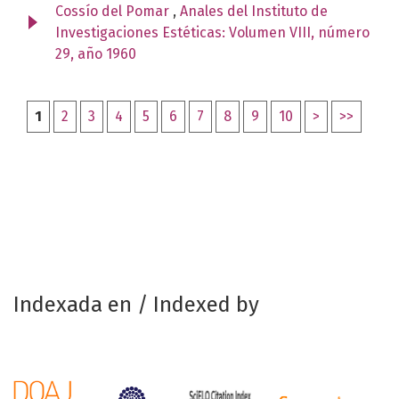
Cossío del Pomar
,
Anales del Instituto de
Investigaciones Estéticas: Volumen VIII, número
29, año 1960
1
2
3
4
5
6
7
8
9
10
>
>>
Indexada en / Indexed by