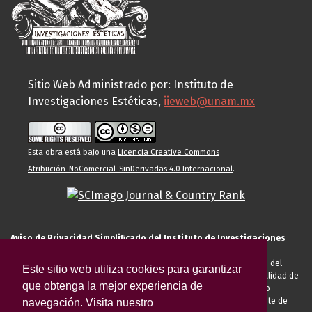
Sitio Web Administrado por: Instituto de
Investigaciones Estéticas,
iieweb@unam.mx
Esta obra está bajo una
Licencia Creative Commons
Atribución-NoComercial-SinDerivadas 4.0 Internacional
.
Aviso de Privacidad Simplificado del Instituto de Investigaciones
Estéticas de la UNAM
El Instituto de Investigaciones Estéticas de la UNAM, es responsable del
Este sitio web utiliza cookies para garantizar
tratamiento de sus datos personales para el registro de usted en calidad de
que obtenga la mejor experiencia de
alumno, docente, personal de la entidad académica, conferencista o
invitado externo (nacional o extranjero), visitante, proveedor o cliente de
navegación. Visita nuestro