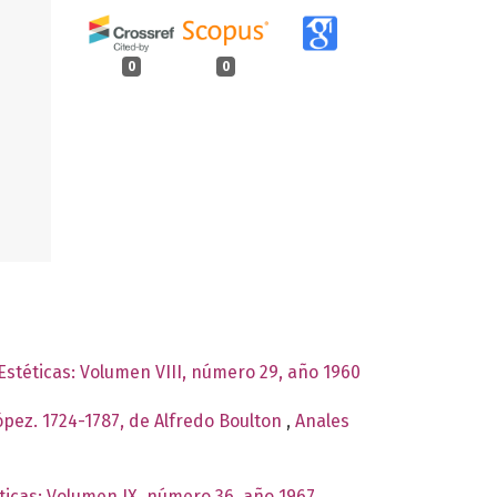
0
0
 Estéticas: Volumen VIII, número 29, año 1960
ópez. 1724-1787, de Alfredo Boulton
,
Anales
éticas: Volumen IX, número 36, año 1967