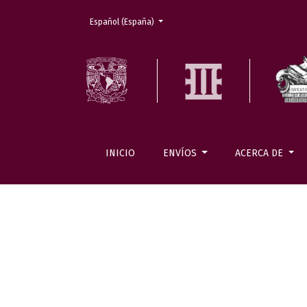
Cambiar el idioma. El actual es:
Español (España)
INICIO
ENVÍOS
ACERCA DE