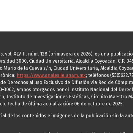
as
, vol. XLVIII, núm. 128 (primavera de 2026), es una publicac
idad 3000, Ciudad Universitaria, Alcaldía Coyoacán, C.P. 0451
o Mario de la Cueva s/n, Ciudad Universitaria, Alcaldía Coyoa
trónica:
https://www.analesiie.unam.mx
; teléfonos (55)5622.
a de Derechos al uso Exclusivo de Difusión vía Red de Cómp
70-3062, ambos otorgados por el Instituto Nacional del Derec
h, Instituto de Investigaciones Estéticas, Circuito Maestro M
co. Fecha de última actualización: 06 de octubre de 2025.
al de los contenidos e imágenes de la publicación sin la auto