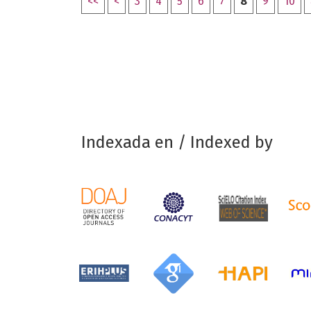
<<
<
3
4
5
6
7
8
9
10
Indexada en / Indexed by