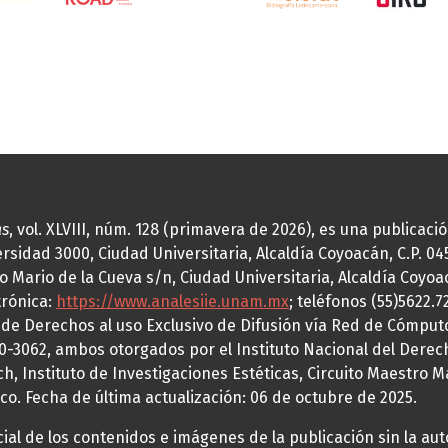
as
, vol. XLVIII, núm. 128 (primavera de 2026), es una publicac
idad 3000, Ciudad Universitaria, Alcaldía Coyoacán, C.P. 0451
o Mario de la Cueva s/n, Ciudad Universitaria, Alcaldía Coyoa
trónica:
https://www.analesiie.unam.mx
; teléfonos (55)5622.
a de Derechos al uso Exclusivo de Difusión vía Red de Cómp
70-3062, ambos otorgados por el Instituto Nacional del Derec
h, Instituto de Investigaciones Estéticas, Circuito Maestro M
co. Fecha de última actualización: 06 de octubre de 2025.
al de los contenidos e imágenes de la publicación sin la auto