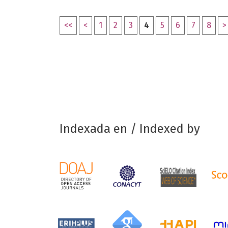
<<
<
1
2
3
4
5
6
7
8
>
Indexada en / Indexed by