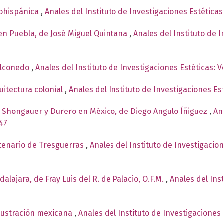
dohispánica
,
Anales del Instituto de Investigaciones Estética
 en Puebla, de José Miguel Quintana
,
Anales del Instituto de 
Alconedo
,
Anales del Instituto de Investigaciones Estéticas: 
uitectura colonial
,
Anales del Instituto de Investigaciones Es
e Shongauer y Durero en México, de Diego Angulo Íñiguez
,
An
947
tenario de Tresguerras
,
Anales del Instituto de Investigacio
alajara, de Fray Luis del R. de Palacio, O.F.M.
,
Anales del Ins
ilustración mexicana
,
Anales del Instituto de Investigaciones