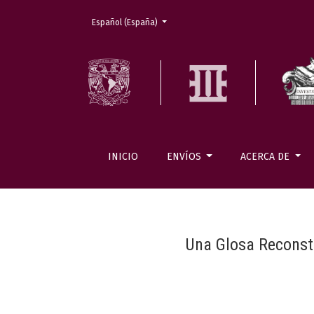
Cambiar el idioma. El actual es:
Español (España)
INICIO
ENVÍOS
ACERCA DE
Una Glosa Reconstr