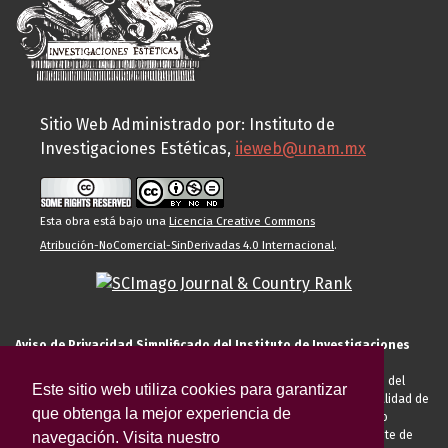
Sitio Web Administrado por: Instituto de
Investigaciones Estéticas,
iieweb@unam.mx
Esta obra está bajo una
Licencia Creative Commons
Atribución-NoComercial-SinDerivadas 4.0 Internacional
.
Aviso de Privacidad Simplificado del Instituto de Investigaciones
Estéticas de la UNAM
El Instituto de Investigaciones Estéticas de la UNAM, es responsable del
Este sitio web utiliza cookies para garantizar
tratamiento de sus datos personales para el registro de usted en calidad de
que obtenga la mejor experiencia de
alumno, docente, personal de la entidad académica, conferencista o
invitado externo (nacional o extranjero), visitante, proveedor o cliente de
navegación. Visita nuestro