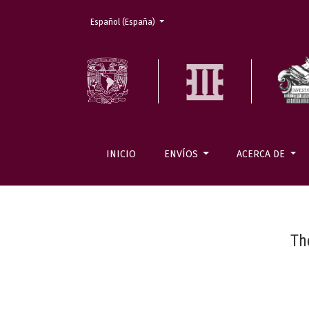
Cambiar el idioma. El actual es:
Español (España)
INICIO
ENVÍOS
ACERCA DE
Th