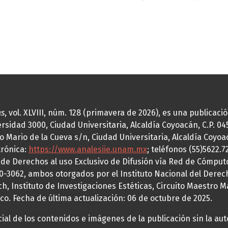
as
, vol. XLVIII, núm. 128 (primavera de 2026), es una publicac
idad 3000, Ciudad Universitaria, Alcaldía Coyoacán, C.P. 0451
o Mario de la Cueva s/n, Ciudad Universitaria, Alcaldía Coyoa
trónica:
https://www.analesiie.unam.mx
; teléfonos (55)5622.
a de Derechos al uso Exclusivo de Difusión vía Red de Cómp
70-3062, ambos otorgados por el Instituto Nacional del Derec
h, Instituto de Investigaciones Estéticas, Circuito Maestro M
co. Fecha de última actualización: 06 de octubre de 2025.
al de los contenidos e imágenes de la publicación sin la auto