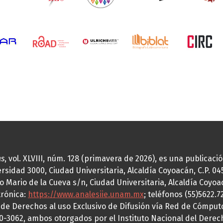
as
, vol. XLVIII, núm. 128 (primavera de 2026), es una publicac
idad 3000, Ciudad Universitaria, Alcaldía Coyoacán, C.P. 0451
o Mario de la Cueva s/n, Ciudad Universitaria, Alcaldía Coyoa
trónica:
https://www.analesiie.unam.mx
; teléfonos (55)5622.
a de Derechos al uso Exclusivo de Difusión vía Red de Cómp
70-3062, ambos otorgados por el Instituto Nacional del Derec