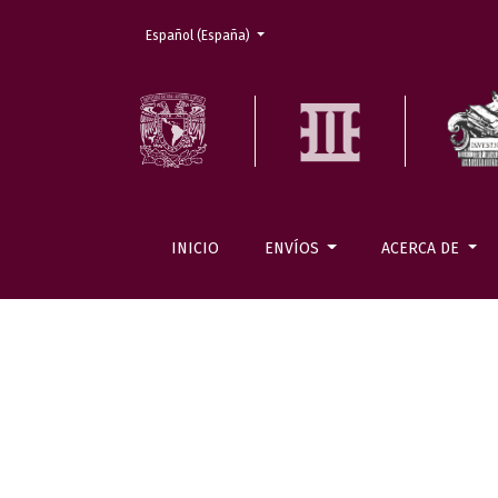
Cambiar el idioma. El actual es:
Español (España)
INICIO
ENVÍOS
ACERCA DE