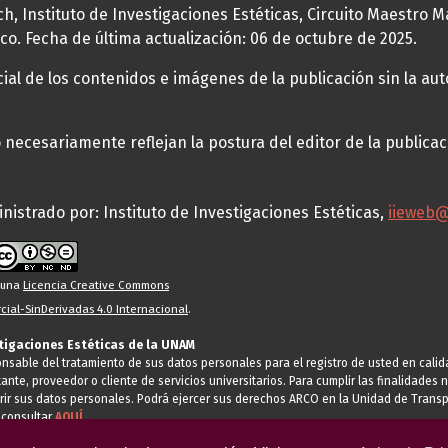
h, Instituto de Investigaciones Estéticas, Circuito Maestro M
co. Fecha de última actualización: 06 de octubre de 2025.
al de los contenidos e imágenes de la publicación sin la auto
necesariamente reflejan la postura del editor de la publica
nistrado por: Instituto de Investigaciones Estéticas,
iieweb
o una
Licencia Creative Commons
ial-SinDerivadas 4.0 Internacional
.
stigaciones Estéticas de la UNAM
ponsable del tratamiento de sus datos personales para el registro de usted en cal
tante, proveedor o cliente de servicios universitarios. Para cumplir las finalidade
rir sus datos personales. Podrá ejercer sus derechos ARCO en la Unidad de Transp
 consultar
AQUÍ