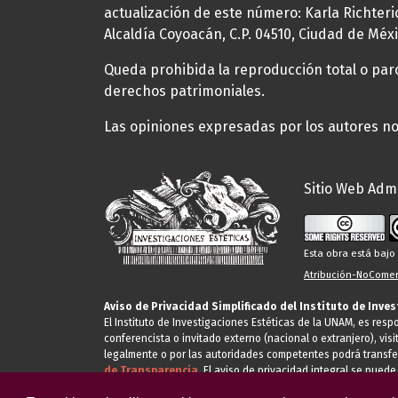
actualización de este número: Karla Richteric
Alcaldía Coyoacán, C.P. 04510, Ciudad de Méxi
Queda prohibida la reproducción total o parci
derechos patrimoniales.
Las opiniones expresadas por los autores no 
Sitio Web Admi
Esta obra está baj
Atribución-NoComerc
Aviso de Privacidad Simplificado del Instituto de Inve
El Instituto de Investigaciones Estéticas de la UNAM, es res
conferencista o invitado externo (nacional o extranjero), visi
legalmente o por las autoridades competentes podrá transfe
de Transparencia.
El aviso de privacidad integral se puede