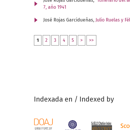
José Rojas Garcidueñas,
"Itinerario del 
7, año 1941
José Rojas Garcidueñas,
Julio Ruelas y F
1
2
3
4
5
>
>>
Indexada en / Indexed by