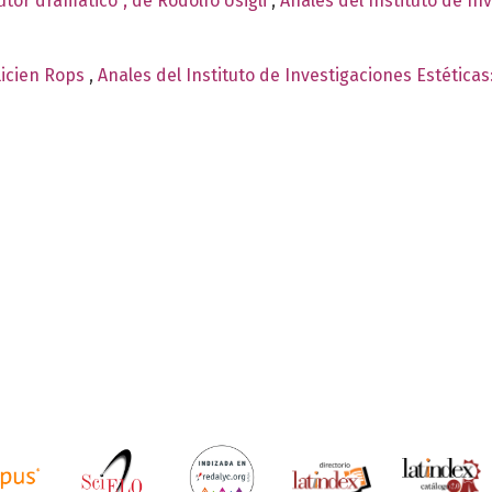
autor dramatico", de Rodolfo Usigli
,
Anales del Instituto de In
élicien Rops
,
Anales del Instituto de Investigaciones Estética