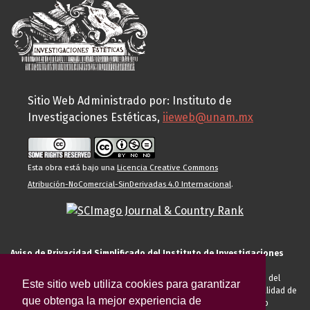
Sitio Web Administrado por: Instituto de
Investigaciones Estéticas,
iieweb@unam.mx
Esta obra está bajo una
Licencia Creative Commons
Atribución-NoComercial-SinDerivadas 4.0 Internacional
.
Aviso de Privacidad Simplificado del Instituto de Investigaciones
Estéticas de la UNAM
El Instituto de Investigaciones Estéticas de la UNAM, es responsable del
Este sitio web utiliza cookies para garantizar
tratamiento de sus datos personales para el registro de usted en calidad de
que obtenga la mejor experiencia de
alumno, docente, personal de la entidad académica, conferencista o