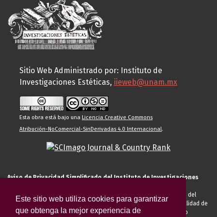
Sitio Web Administrado por: Instituto de
Investigaciones Estéticas,
iieweb@unam.mx
Esta obra está bajo una
Licencia Creative Commons
Atribución-NoComercial-SinDerivadas 4.0 Internacional
.
Aviso de Privacidad Simplificado del Instituto de Investigaciones
Estéticas de la UNAM
El Instituto de Investigaciones Estéticas de la UNAM, es responsable del
Este sitio web utiliza cookies para garantizar
tratamiento de sus datos personales para el registro de usted en calidad de
que obtenga la mejor experiencia de
alumno, docente, personal de la entidad académica, conferencista o