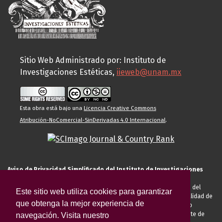
Sitio Web Administrado por: Instituto de
Investigaciones Estéticas,
iieweb@unam.mx
Esta obra está bajo una
Licencia Creative Commons
Atribución-NoComercial-SinDerivadas 4.0 Internacional
.
Aviso de Privacidad Simplificado del Instituto de Investigaciones
Estéticas de la UNAM
El Instituto de Investigaciones Estéticas de la UNAM, es responsable del
Este sitio web utiliza cookies para garantizar
tratamiento de sus datos personales para el registro de usted en calidad de
que obtenga la mejor experiencia de
alumno, docente, personal de la entidad académica, conferencista o
invitado externo (nacional o extranjero), visitante, proveedor o cliente de
navegación. Visita nuestro