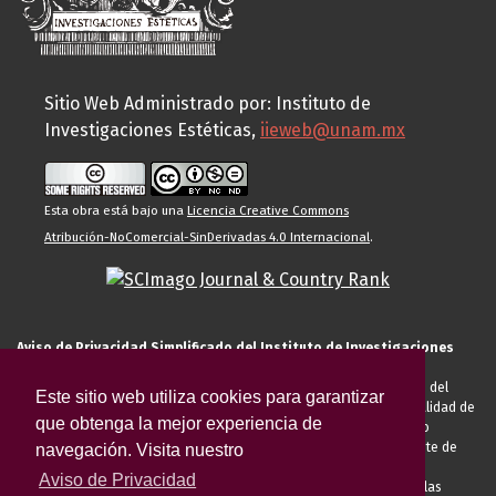
Sitio Web Administrado por: Instituto de
Investigaciones Estéticas,
iieweb@unam.mx
Esta obra está bajo una
Licencia Creative Commons
Atribución-NoComercial-SinDerivadas 4.0 Internacional
.
Aviso de Privacidad Simplificado del Instituto de Investigaciones
Estéticas de la UNAM
El Instituto de Investigaciones Estéticas de la UNAM, es responsable del
Este sitio web utiliza cookies para garantizar
tratamiento de sus datos personales para el registro de usted en calidad de
que obtenga la mejor experiencia de
alumno, docente, personal de la entidad académica, conferencista o
invitado externo (nacional o extranjero), visitante, proveedor o cliente de
navegación. Visita nuestro
servicios universitarios. Para cumplir las finalidades necesarias
Aviso de Privacidad
anteriormente descritas u otras aquellas exigidas legalmente o por las