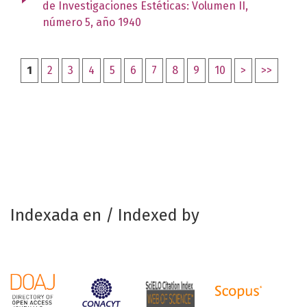
de Investigaciones Estéticas: Volumen II,
número 5, año 1940
1
2
3
4
5
6
7
8
9
10
>
>>
Indexada en / Indexed by