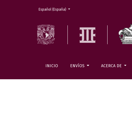
Cambiar el idioma. El actual es:
Español (España)
INICIO
ENVÍOS
ACERCA DE