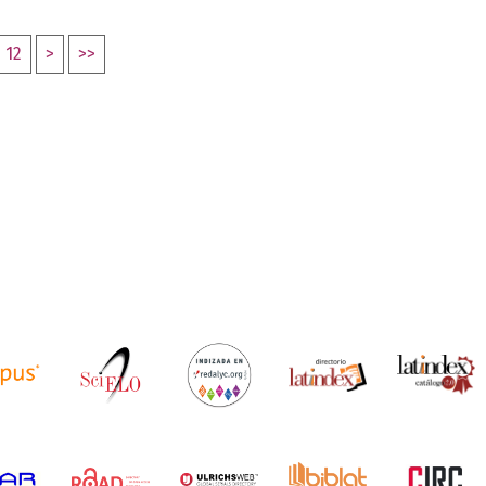
12
>
>>