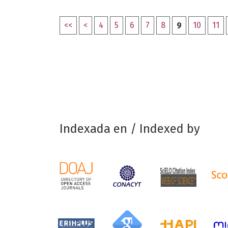
<<
<
4
5
6
7
8
9
10
11
Indexada en / Indexed by