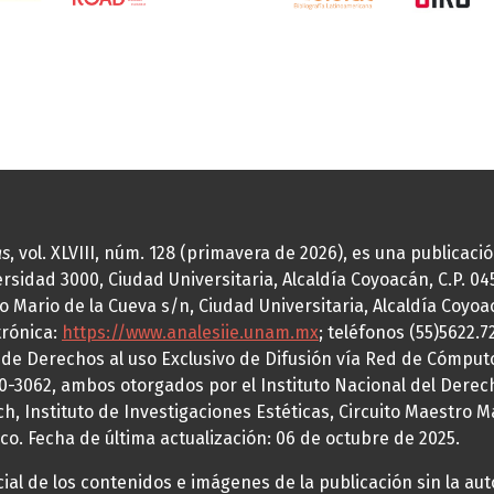
as
, vol. XLVIII, núm. 128 (primavera de 2026), es una publicac
idad 3000, Ciudad Universitaria, Alcaldía Coyoacán, C.P. 0451
o Mario de la Cueva s/n, Ciudad Universitaria, Alcaldía Coyoa
trónica:
https://www.analesiie.unam.mx
; teléfonos (55)5622.
a de Derechos al uso Exclusivo de Difusión vía Red de Cómp
70-3062, ambos otorgados por el Instituto Nacional del Derec
h, Instituto de Investigaciones Estéticas, Circuito Maestro M
co. Fecha de última actualización: 06 de octubre de 2025.
al de los contenidos e imágenes de la publicación sin la auto