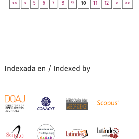
<<
<
5
6
7
8
9
10
11
12
>
>>
Indexada en / Indexed by