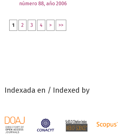
número 88, año 2006
1
2
3
4
>
>>
Indexada en / Indexed by