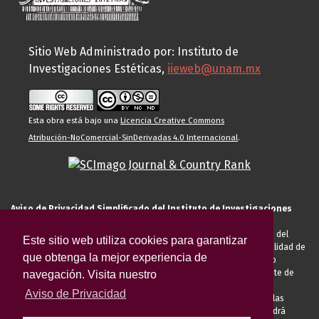
Sitio Web Administrado por: Instituto de
Investigaciones Estéticas,
iieweb@unam.mx
Esta obra está bajo una
Licencia Creative Commons
Atribución-NoComercial-SinDerivadas 4.0 Internacional
.
Aviso de Privacidad Simplificado del Instituto de Investigaciones
Estéticas de la UNAM
El Instituto de Investigaciones Estéticas de la UNAM, es responsable del
Este sitio web utiliza cookies para garantizar
tratamiento de sus datos personales para el registro de usted en calidad de
que obtenga la mejor experiencia de
alumno, docente, personal de la entidad académica, conferencista o
invitado externo (nacional o extranjero), visitante, proveedor o cliente de
navegación. Visita nuestro
servicios universitarios. Para cumplir las finalidades necesarias
Aviso de Privacidad
anteriormente descritas u otras aquellas exigidas legalmente o por las
autoridades competentes podrá transferir sus datos personales. Podrá