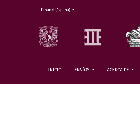
Cambiar el idioma. El actual es:
Español (España)
INICIO
ENVÍOS
ACERCA DE