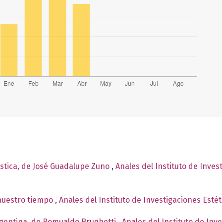
lástica, de José Guadalupe Zuno
,
Anales del Instituto de Inves
 nuestro tiempo
,
Anales del Instituto de Investigaciones Esté
rgentina, de Romualdo Brughetti
,
Anales del Instituto de Inv