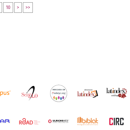
10
>
>>