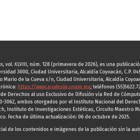
as
, vol. XLVIII, núm. 128 (primavera de 2026), es una publicac
idad 3000, Ciudad Universitaria, Alcaldía Coyoacán, C.P. 0451
o Mario de la Cueva s/n, Ciudad Universitaria, Alcaldía Coyoa
trónica:
https://www.analesiie.unam.mx
; teléfonos (55)5622.
a de Derechos al uso Exclusivo de Difusión vía Red de Cómp
70-3062, ambos otorgados por el Instituto Nacional del Derec
h, Instituto de Investigaciones Estéticas, Circuito Maestro M
co. Fecha de última actualización: 06 de octubre de 2025.
al de los contenidos e imágenes de la publicación sin la auto