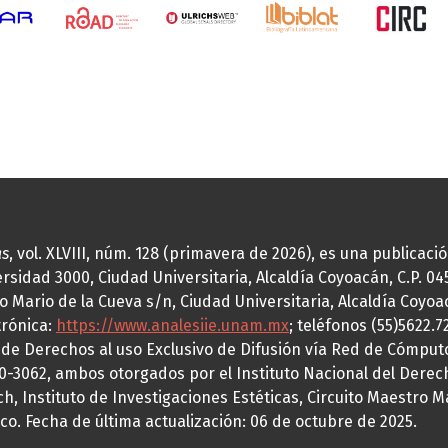
as
, vol. XLVIII, núm. 128 (primavera de 2026), es una publicac
idad 3000, Ciudad Universitaria, Alcaldía Coyoacán, C.P. 0451
o Mario de la Cueva s/n, Ciudad Universitaria, Alcaldía Coyoa
trónica:
https://www.analesiie.unam.mx
; teléfonos (55)5622.
a de Derechos al uso Exclusivo de Difusión vía Red de Cómp
70-3062, ambos otorgados por el Instituto Nacional del Derec
h, Instituto de Investigaciones Estéticas, Circuito Maestro M
co. Fecha de última actualización: 06 de octubre de 2025.