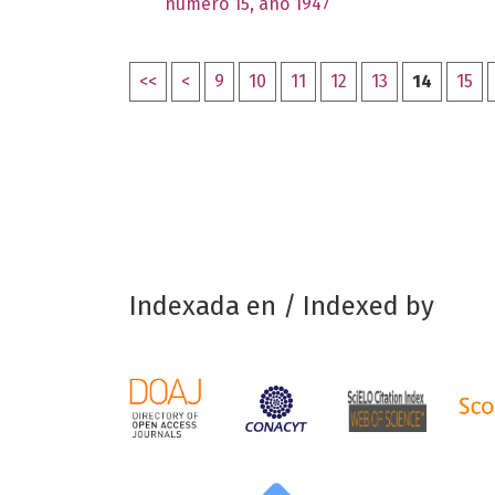
número 15, año 1947
<<
<
9
10
11
12
13
14
15
Indexada en / Indexed by