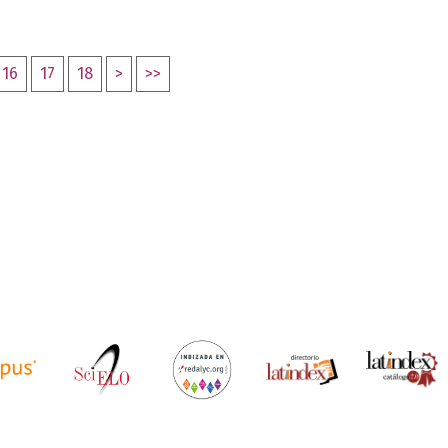
16
17
18
>
>>