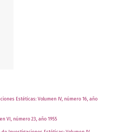
aciones Estéticas: Volumen IV, número 16, año
men VI, número 23, año 1955
o de Investigaciones Estéticas: Volumen IV,