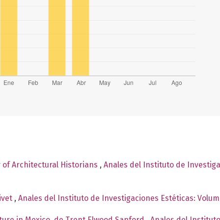
y of Architectural Historians
,
Anales del Instituto de Investig
ivet
,
Anales del Instituto de Investigaciones Estéticas: Volu
cture in Mexico, de Trent Elwood Sanford
,
Anales del Institut