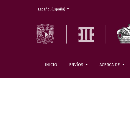
Cambiar el idioma. El actual es:
Español (España)
INICIO
ENVÍOS
ACERCA DE