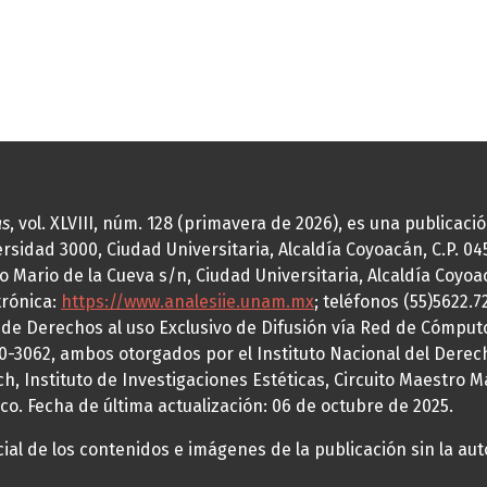
as
, vol. XLVIII, núm. 128 (primavera de 2026), es una publicac
idad 3000, Ciudad Universitaria, Alcaldía Coyoacán, C.P. 0451
o Mario de la Cueva s/n, Ciudad Universitaria, Alcaldía Coyoa
trónica:
https://www.analesiie.unam.mx
; teléfonos (55)5622.
a de Derechos al uso Exclusivo de Difusión vía Red de Cómp
70-3062, ambos otorgados por el Instituto Nacional del Derec
h, Instituto de Investigaciones Estéticas, Circuito Maestro M
co. Fecha de última actualización: 06 de octubre de 2025.
al de los contenidos e imágenes de la publicación sin la auto