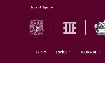
Cambiar el idioma. El actual es:
Español (España)
INICIO
ENVÍOS
ACERCA DE