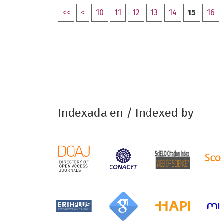
<<
<
10
11
12
13
14
15
16
Indexada en / Indexed by